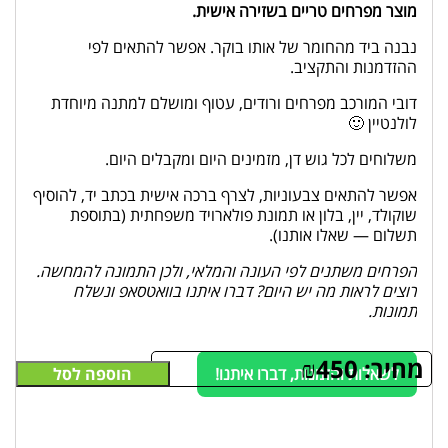
מוצר מפרחים טריים בשזירה אישית.
נבנה ביד מהחומר של אותו בוקר. אפשר להתאים לפי
ההזדמנות והתקציב.
דובי המורכב מפרחים ורודים, עטוף ומושלם למתנה מיוחדת
לולנטיין 🙂
משלוחים לכל גוש דן, מזמינים היום ומקבלים היום.
אפשר להתאים צבעוניות, לצרף ברכה אישית בכתב יד, להוסיף
שוקולד, יין, בלון או תמונת פולארויד משפחתית (בתוספת
תשלום — שאלו אותנו).
הפרחים משתנים לפי העונה והמלאי, ולכן התמונה להמחשה.
רוצים לראות מה יש היום? דברו איתנו בוואטסאפ ונשלח
תמונות.
מחיר:
450
₪
לשאלות והזמנות, דברו איתנו!
הוספה לסל