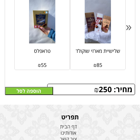
«
שלישיית מארזי שוקולד
טראפלס
₪
55
₪
85
מחיר:
250
₪
הוספה לסל
תפריט
דף הבית
אודותינו
צור קשר