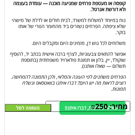
קופסה או מעטפת פרחים שמגיעה מוכנה — עומדת בעצמה
ולא דורשת אגרטל.
נוח במיוחד למשלוח למשרד, לבית חולים או לדלת של מישהי
שלא ציפתה. הפרחים נשזרים ביד מהחומר הטרי של אותו
בוקר.
משלוחים לכל גוש דן, מזמינים היום ומקבלים היום.
אפשר להתאים צבעוניות, לצרף ברכה אישית בכתב יד, להוסיף
שוקולד, יין, בלון או תמונת פולארויד משפחתית (בתוספת
תשלום — שאלו אותנו).
הפרחים משתנים לפי העונה והמלאי, ולכן התמונה להמחשה.
רוצים לראות מה יש היום? דברו איתנו בוואטסאפ ונשלח
תמונות.
מחיר:
250
₪
לשאלות והזמנות, דברו איתנו!
הוספה לסל