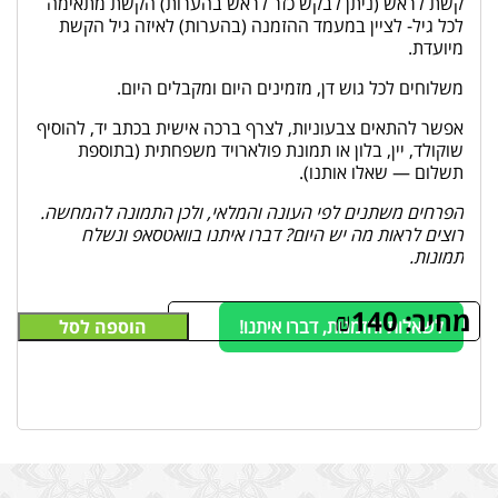
קשת לראש (ניתן לבקש כזר לראש בהערות) הקשת מתאימה
לכל גיל- לציין במעמד ההזמנה (בהערות) לאיזה גיל הקשת
מיועדת.
משלוחים לכל גוש דן, מזמינים היום ומקבלים היום.
אפשר להתאים צבעוניות, לצרף ברכה אישית בכתב יד, להוסיף
שוקולד, יין, בלון או תמונת פולארויד משפחתית (בתוספת
תשלום — שאלו אותנו).
הפרחים משתנים לפי העונה והמלאי, ולכן התמונה להמחשה.
רוצים לראות מה יש היום? דברו איתנו בוואטסאפ ונשלח
תמונות.
מחיר:
140
₪
לשאלות והזמנות, דברו איתנו!
הוספה לסל