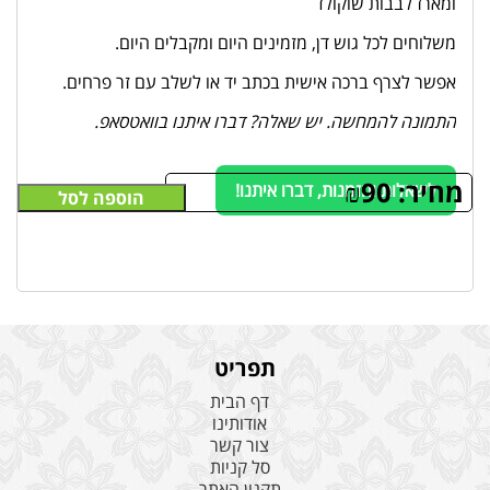
ומארז לבבות שוקולד
משלוחים לכל גוש דן, מזמינים היום ומקבלים היום.
אפשר לצרף ברכה אישית בכתב יד או לשלב עם זר פרחים.
התמונה להמחשה. יש שאלה? דברו איתנו בוואטסאפ.
מחיר:
90
₪
לשאלות והזמנות, דברו איתנו!
הוספה לסל
תפריט
דף הבית
אודותינו
צור קשר
סל קניות
תקנון האתר