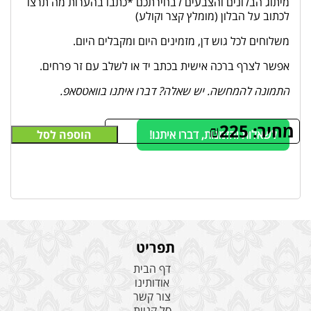
מיתוג הבלונים והצבעים לבחירתכם *כתבו בהערות מה תרצו
לכתוב על הבלון (מומלץ קצר וקולע)
משלוחים לכל גוש דן, מזמינים היום ומקבלים היום.
אפשר לצרף ברכה אישית בכתב יד או לשלב עם זר פרחים.
התמונה להמחשה. יש שאלה? דברו איתנו בוואטסאפ.
מחיר:
225
₪
לשאלות והזמנות, דברו איתנו!
הוספה לסל
תפריט
דף הבית
אודותינו
צור קשר
סל קניות