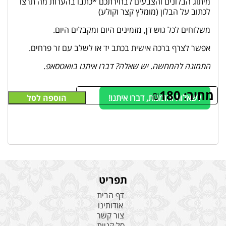
מיתוג הבלונים והצבעים לבחירתכם *כתבו בהערות מה תרצו
לכתוב על הבלון (מומלץ קצר וקולע)
משלוחים לכל גוש דן, מזמינים היום ומקבלים היום.
אפשר לצרף ברכה אישית בכתב יד או לשלב עם זר פרחים.
התמונה להמחשה. יש שאלה? דברו איתנו בוואטסאפ.
מחיר:
180
₪
לשאלות והזמנות, דברו איתנו!
הוספה לסל
תפריט
דף הבית
אודותינו
צור קשר
סל קניות