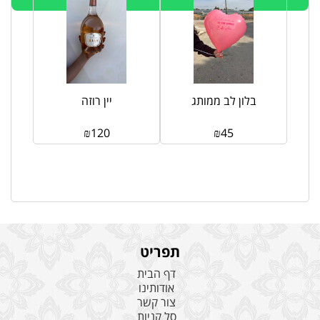
בלון לב ממותג
יין רוזה
₪
120
₪
45
תפריט
דף הבית
אודותינו
צור קשר
סל קניות