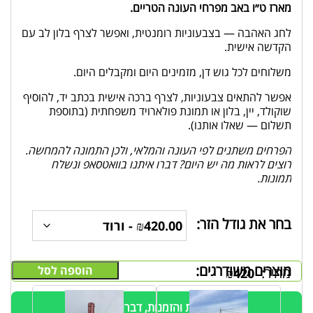
מארז ט״ו באב מפרחי העונה הטריים.
לחג האהבה — בצבעוניות רומנטית, ואפשר לצרף בלון לב עם
הקדשה אישית.
משלוחים לכל גוש דן, מזמינים היום ומקבלים היום.
אפשר להתאים צבעוניות, לצרף ברכה אישית בכתב יד, להוסיף
שוקולד, יין, בלון או תמונת פולארויד משפחתית (בתוספת
תשלום — שאלו אותנו).
הפרחים משתנים לפי העונה והמלאי, ולכן התמונה להמחשה.
רוצים לראות מה יש היום? דברו איתנו בוואטסאפ ונשלח
תמונות.
בחר את גודל הזר:
מוצרים משודרגים:
הוספה לסל
מחיר:
₪
420
לשאלות והזמנות, דברו איתנו!