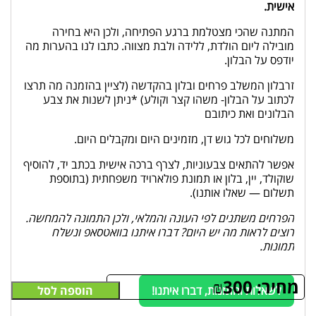
אישית.
המתנה שהכי מצטלמת ברגע הפתיחה, ולכן היא בחירה
מובילה ליום הולדת, ללידה ולבת מצווה. כתבו לנו בהערות מה
יודפס על הבלון.
זרבלון המשלב פרחים ובלון בהקדשה (לציין בהזמנה מה תרצו
לכתוב על הבלון- משהו קצר וקולע) *ניתן לשנות את צבע
הבלונים ואת כיתובם
משלוחים לכל גוש דן, מזמינים היום ומקבלים היום.
אפשר להתאים צבעוניות, לצרף ברכה אישית בכתב יד, להוסיף
שוקולד, יין, בלון או תמונת פולארויד משפחתית (בתוספת
תשלום — שאלו אותנו).
הפרחים משתנים לפי העונה והמלאי, ולכן התמונה להמחשה.
רוצים לראות מה יש היום? דברו איתנו בוואטסאפ ונשלח
תמונות.
מחיר:
300
₪
לשאלות והזמנות, דברו איתנו!
הוספה לסל