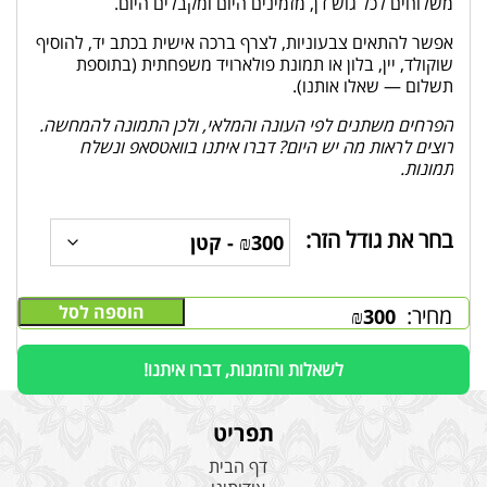
משלוחים לכל גוש דן, מזמינים היום ומקבלים היום.
אפשר להתאים צבעוניות, לצרף ברכה אישית בכתב יד, להוסיף
שוקולד, יין, בלון או תמונת פולארויד משפחתית (בתוספת
תשלום — שאלו אותנו).
הפרחים משתנים לפי העונה והמלאי, ולכן התמונה להמחשה.
רוצים לראות מה יש היום? דברו איתנו בוואטסאפ ונשלח
תמונות.
בחר את גודל הזר:
הוספה לסל
מחיר:
₪
300
לשאלות והזמנות, דברו איתנו!
תפריט
דף הבית