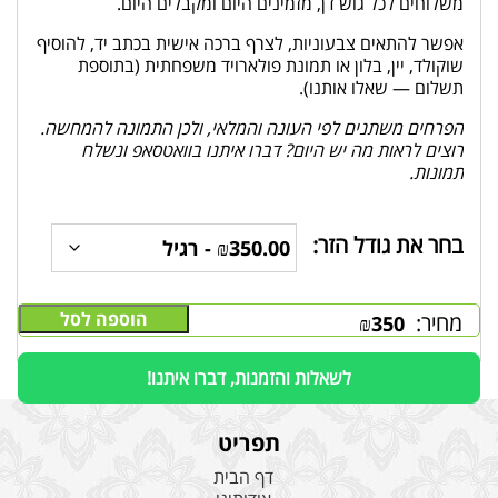
משלוחים לכל גוש דן, מזמינים היום ומקבלים היום.
אפשר להתאים צבעוניות, לצרף ברכה אישית בכתב יד, להוסיף
שוקולד, יין, בלון או תמונת פולארויד משפחתית (בתוספת
תשלום — שאלו אותנו).
הפרחים משתנים לפי העונה והמלאי, ולכן התמונה להמחשה.
רוצים לראות מה יש היום? דברו איתנו בוואטסאפ ונשלח
תמונות.
בחר את גודל הזר:
הוספה לסל
מחיר:
₪
350
לשאלות והזמנות, דברו איתנו!
תפריט
דף הבית