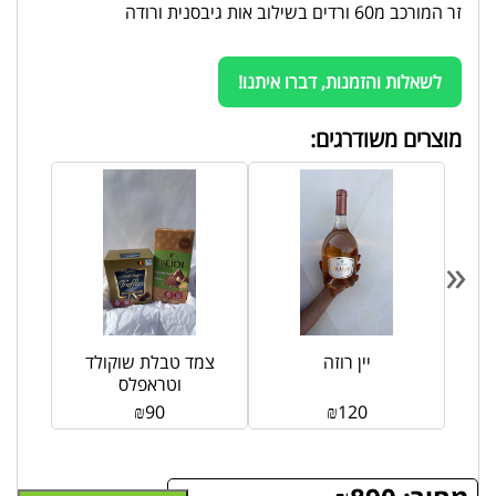
זר המורכב מ60 ורדים בשילוב אות גיבסנית ורודה
לשאלות והזמנות, דברו איתנו!
מוצרים משודרגים:
«
יין רוזה
צמד טבלת שוקולד
וטראפלס
₪
90
₪
120