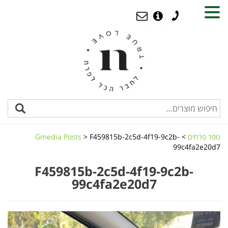
MENU
נופר פרחים
>
F459815b-2c5d-4f19-9c2b-
>
Gmedia Posts
99c4fa2e20d7
F459815b-2c5d-4f19-9c2b-
99c4fa2e20d7