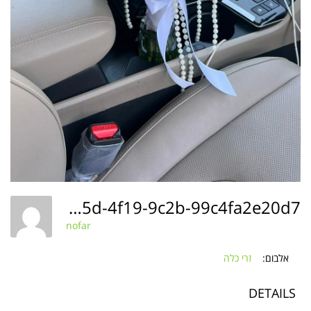
F459815b-2c5d-4f19-9c2b-99c4fa2e20d7
nofar
אלבום:
זרי כלה
DETAILS