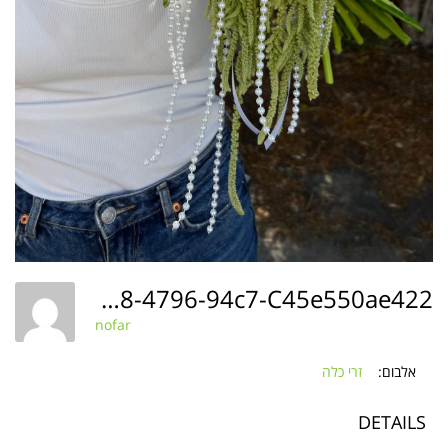
Af21408c-6768-4796-94c7-C45e550ae422
nofar
אלבום:
זרי כלה
DETAILS