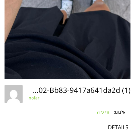
6a441bc5-F585-4b02-Bb83-9417a641da2d (1)
nofar
אלבום:
זרי כלה
DETAILS