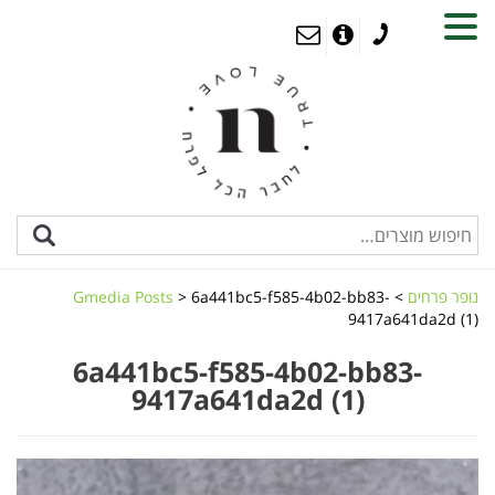
MENU
נופר פרחים
>
6a441bc5-f585-4b02-bb83-
>
Gmedia Posts
9417a641da2d (1)
6a441bc5-f585-4b02-bb83-
9417a641da2d (1)