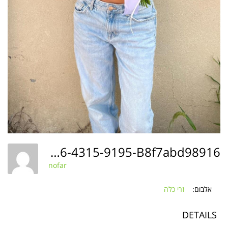
5e559ba0-5b66-4315-9195-B8f7abd98916
nofar
אלבום:
זרי כלה
DETAILS