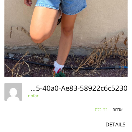
2d74c5f9-0715-40a0-Ae83-58922c6c5230
nofar
אלבום:
זרי כלה
DETAILS