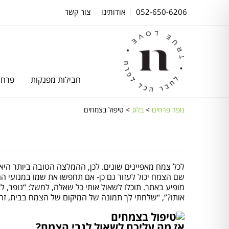
052-650-6206
אודותינו
צור קשר
חבילות מפנקות
פרחי
נופר פרחים
>
בלוג
>
טיפול בצמחים
לכל צמח מאפיינים שונים. לכן, ההמלצה הטובה ביותר היא כ
שם הצמח יכול לעזור גם כן- אם תחפשו את שמו במנועי הח
מופיע באתר. תוכלו לשאול אותי כל שאלה, למשל: “נופר, ל
אותו?”, “שלחתי לך תמונה של המיקום של הצמח בבית, זה 
אז מה עליכם לשאול לגבי הצמח?